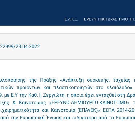
Ε.Λ.Κ.Ε.
ΕΡΕΥΝΗΤΙΚΉ ΔΡΑΣΤΗΡΙΌΤΗΤ
22999/28-04-2022
υλοποίησης της Πράξης «Ανάπτυξη συσκευής, ταχείας 
υτικών προϊόντων και πλαστικοποιητών στο ελαιόλαδο»
με Ε.Υ την Καθ. Ι. Ζεργιώτη, η οποία έχει ενταχθεί στη Δρ
τυξης & Καινοτομίας «ΕΡΕΥΝΩ-ΔΗΜΙΟΥΡΓΩ-ΚΑΙΝΟΤΟΜΩ» 
ιχειρηματικότητα και Καινοτομία (ΕΠΑνΕΚ)» ΕΣΠΑ 2014-20
 από την Ευρωπαϊκή Ένωση και ειδικότερα από το Ευρωπα