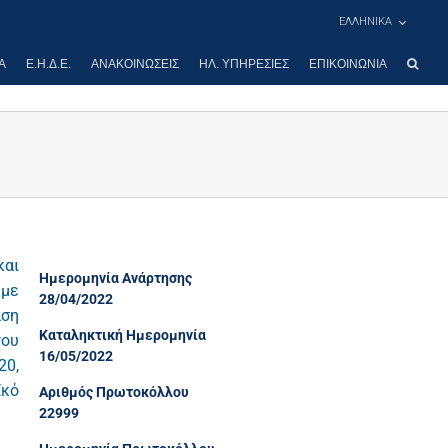
ΕΛΛΗΝΙΚΑ
Α
Ε.Η.Δ.Ε.
ΑΝΑΚΟΙΝΏΣΕΙΣ
ΗΛ. ΥΠΗΡΕΣΊΕΣ
ΕΠΙΚΟΙΝΩΝΊΑ
και
Ημερομηνία Ανάρτησης
 με
28/04/2022
άση
Καταληκτική Ημερομηνία
του
16/05/2022
20,
ϊκό
Αριθμός Πρωτοκόλλου
22999