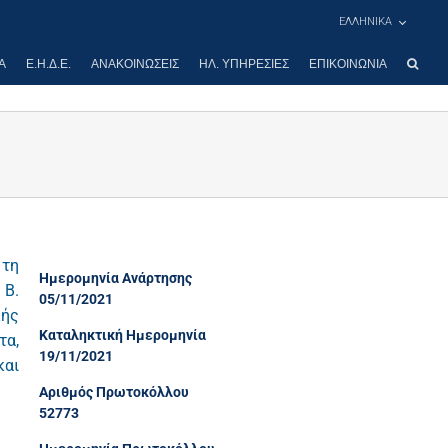
ΕΛΛΗΝΙΚΑ
Α
Ε.Η.Δ.Ε.
ΑΝΑΚΟΙΝΏΣΕΙΣ
ΗΛ. ΥΠΗΡΕΣΊΕΣ
ΕΠΙΚΟΙΝΩΝΊΑ
 τη
Ημερομηνία Ανάρτησης
 Β.
05/11/2021
κής
Καταληκτική Ημερομηνία
τα,
19/11/2021
και
Αριθμός Πρωτοκόλλου
52773