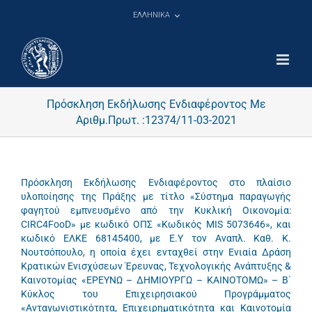
Μετάβαση
ΕΛΛΗΝΙΚΑ
στο
περιεχόμενο
Πρόσκληση Εκδήλωσης Ενδιαφέροντος Με
Αριθμ.Πρωτ. :12374/11-03-2021
Πρόσκληση Εκδήλωσης Ενδιαφέροντος στο πλαίσιο
υλοποίησης της Πράξης με τίτλο «Σύστημα παραγωγής
φαγητού εμπνευσμένο από την Κυκλική Οικονομία:
CIRC4FooD» με κωδικό ΟΠΣ «Κωδικός MIS 5073646», και
κωδικό ΕΛΚΕ 68145400, με Ε.Υ τον Αναπλ. Καθ. Κ.
Νουτσόπουλο, η οποία έχει ενταχθεί στην Ενιαία Δράση
Κρατικών Ενισχύσεων Έρευνας, Τεχνολογικής Ανάπτυξης &
Καινοτομίας «ΕΡΕΥΝΩ – ΔΗΜΙΟΥΡΓΩ – ΚΑΙΝΟΤΟΜΩ» – Β΄
Κύκλος του Επιχειρησιακού Προγράμματος
«Ανταγωνιστικότητα, Επιχειρηματικότητα και Καινοτομία