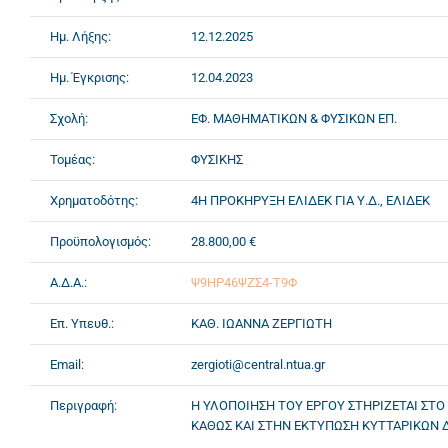
Ημ. Λήξης:
12.12.2025
Ημ. Έγκρισης:
12.04.2023
Σχολή:
ΕΦ. ΜΑΘΗΜΑΤΙΚΩΝ & ΦΥΣΙΚΩΝ ΕΠ.
Τομέας:
ΦΥΣΙΚΗΣ
Χρηματοδότης:
4Η ΠΡΟΚΗΡΥΞΗ ΕΛΙΔΕΚ ΓΙΑ Υ.Δ., ΕΛΙΔΕΚ
Προϋπολογισμός:
28.800,00 €
Α.Δ.Α.:
Ψ9ΗΡ46ΨΖΣ4-Τ9Φ
Επ. Υπευθ.:
ΚΑΘ. ΙΩΑΝΝΑ ΖΕΡΓΙΩΤΗ
Email:
zergioti@central.ntua.gr
Περιγραφή:
Η ΥΛΟΠΟΙΗΣΗ ΤΟΥ ΕΡΓΟΥ ΣΤΗΡΙΖΕΤΑΙ ΣΤΟ 
ΚΑΘΩΣ ΚΑΙ ΣΤΗΝ ΕΚΤΥΠΩΣΗ ΚΥΤΤΑΡΙΚΩΝ 