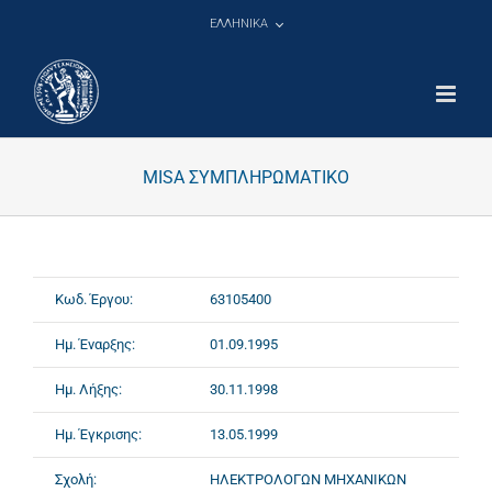
Μετάβαση
ΕΛΛΗΝΙΚΑ
στο
περιεχόμενο
MISA ΣΥΜΠΛΗΡΩΜΑΤΙΚΟ
Κωδ. Έργου:
63105400
Ημ. Έναρξης:
01.09.1995
Ημ. Λήξης:
30.11.1998
Ημ. Έγκρισης:
13.05.1999
Σχολή:
ΗΛΕΚΤΡΟΛΟΓΩΝ ΜΗΧΑΝΙΚΩΝ