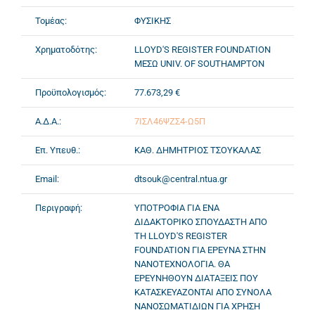
Τομέας:
ΦΥΣΙΚΗΣ
Χρηματοδότης:
LLOYD'S REGISTER FOUNDATION
ΜΕΣΩ UNIV. OF SOUTHAMPTON
Προϋπολογισμός:
77.673,29 €
Α.Δ.Α.:
7ΙΣΛ46ΨΖΣ4-Ω5Π
Επ. Υπευθ.:
ΚΑΘ. ΔΗΜΗΤΡΙΟΣ ΤΣΟΥΚΑΛΑΣ
Email:
dtsouk@central.ntua.gr
Περιγραφή:
ΥΠΟΤΡΟΦΙΑ ΓΙΑ ΕΝΑ
ΔΙΔΑΚΤΟΡΙΚΟ ΣΠΟΥΔΑΣΤΗ ΑΠΟ
ΤΗ LLOYD'S REGISTER
FOUNDATION ΓΙΑ ΕΡΕΥΝΑ ΣΤΗΝ
ΝΑΝΟΤΕΧΝΟΛΟΓΙΑ. ΘΑ
ΕΡΕΥΝΗΘΟΥΝ ΔΙΑΤΑΞΕΙΣ ΠΟΥ
ΚΑΤΑΣΚΕΥΑΖΟΝΤΑΙ ΑΠΟ ΣΥΝΟΛΑ
ΝΑΝΟΣΩΜΑΤΙΔΙΩΝ ΓΙΑ ΧΡΗΣΗ