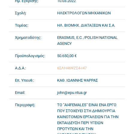
Ημ. Έγκρισης:
10.03.2022
Σχολή:
ΗΛΕΚΤΡΟΛΟΓΩΝ ΜΗΧΑΝΙΚΩΝ
Τομέας:
ΗΛ. ΒΙΟΜΗΧ. ΔΙΑΤΑΞΕΩΝ ΚΑΙ Σ.Α.
Χρηματοδότης:
ERASMUS, E.C. /POLISH NATIONAL
AGENCY
Προϋπολογισμός:
50.650,00 €
Α.Δ.Α.:
6ΣΛΗ46ΨΖΣ4-Ι47
Επ. Υπευθ.:
ΚΑΘ. ΙΩΑΝΝΗΣ ΨΑΡΡΑΣ
Email:
john@epu.ntua.gr
Περιγραφή:
ΤΟ "AI4FEMALES" ΕΙΝΑΙ ΕΝΑ ΕΡΓΟ
ΠΟΥ ΣΤΟΧΕΥΕΙ ΣΤΗ ΔΗΜΙΟΥΡΓΙΑ
ΚΑΙΝΟΤΟΜΩΝ ΕΡΓΑΛΕΙΩΝ ΓΙΑ ΤΗΝ
ΕΚΠΑΙΔΕΥΣΗ ΠΕΡΙ ΥΓΕΙΩΝ
ΠΡΟΤΥΠΩΝ ΚΑΙ ΤΗΝ