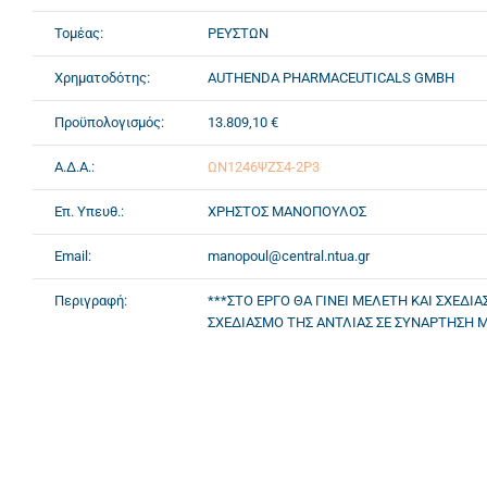
Τομέας:
ΡΕΥΣΤΩΝ
Χρηματοδότης:
AUTHENDA PHARMACEUTICALS GMBH
Προϋπολογισμός:
13.809,10 €
Α.Δ.Α.:
ΩΝ1246ΨΖΣ4-2Ρ3
Επ. Υπευθ.:
ΧΡΗΣΤΟΣ ΜΑΝΟΠΟΥΛΟΣ
Email:
manopoul@central.ntua.gr
Περιγραφή:
***ΣΤΟ ΕΡΓΟ ΘΑ ΓΙΝΕΙ ΜΕΛΕΤΗ ΚΑΙ ΣΧΕΔ
ΣΧΕΔΙΑΣΜΟ ΤΗΣ ΑΝΤΛΙΑΣ ΣΕ ΣΥΝΑΡΤΗΣΗ ΜΕ 