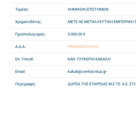
Τομέας:
ΧΗΜΙΚΩΝ ΕΠΙΣΤΗΜΩΝ
Χρηματοδότης:
ΜΕΤΕ ΑΕ ΜΕΤΑΛΛΕΥΤΙΚΗ ΕΜΠΟΡΙΚΗ Τ
Προϋπολογισμός:
5.000,00 €
Α.Δ.Α.:
Ψ85246ΨΖΣ4-ΡΘ2
Επ. Υπευθ.:
ΚΑΘ. ΓΛΥΚΕΡΙΑ ΚΑΚΑΛΗ
Email:
kakali@central.ntua.gr
Περιγραφή:
ΔΩΡΕΑ ΤΗΣ ΕΤΑΙΡΕΙΑΣ Μ.Ε.ΤΕ. Α.Ε