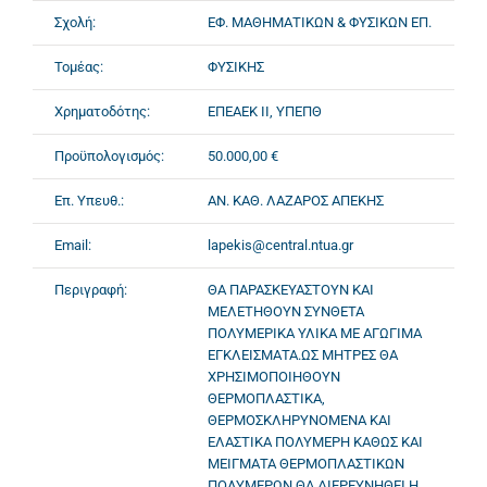
Σχολή:
ΕΦ. ΜΑΘΗΜΑΤΙΚΩΝ & ΦΥΣΙΚΩΝ ΕΠ.
Τομέας:
ΦΥΣΙΚΗΣ
Χρηματοδότης:
ΕΠΕΑΕΚ II, ΥΠΕΠΘ
Προϋπολογισμός:
50.000,00 €
Επ. Υπευθ.:
ΑΝ. ΚΑΘ. ΛΑΖΑΡΟΣ ΑΠΕΚΗΣ
Email:
lapekis@central.ntua.gr
Περιγραφή:
ΘΑ ΠΑΡΑΣΚΕΥΑΣΤΟΥΝ ΚΑΙ
ΜΕΛΕΤΗΘΟΥΝ ΣΥΝΘΕΤΑ
ΠΟΛΥΜΕΡΙΚΑ ΥΛΙΚΑ ΜΕ ΑΓΩΓΙΜΑ
ΕΓΚΛΕΙΣΜΑΤΑ.ΩΣ ΜΗΤΡΕΣ ΘΑ
ΧΡΗΣΙΜΟΠΟΙΗΘΟΥΝ
ΘΕΡΜΟΠΛΑΣΤΙΚΑ,
ΘΕΡΜΟΣΚΛΗΡΥΝΟΜΕΝΑ ΚΑΙ
ΕΛΑΣΤΙΚΑ ΠΟΛΥΜΕΡΗ ΚΑΘΩΣ ΚΑΙ
ΜΕΙΓΜΑΤΑ ΘΕΡΜΟΠΛΑΣΤΙΚΩΝ
ΠΟΛΥΜΕΡΩΝ.ΘΑ ΔΙΕΡΕΥΝΗΘΕΙ Η