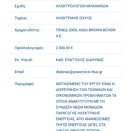
Σχολή:
ΗΛΕΚΤΡΟΛΟΓΩΝ ΜΗΧΑΝΙΚΩΝ
Τομέας:
ΗΛΕΚΤΡΙΚΗΣ ΙΣΧΥΟΣ
Χρηματοδότης:
ΠΕΝΕΔ 2003, ASEA BROWN BOVERI
A.E.
Προϋπολογισμός:
2.500,00 €
Επ. Υπευθ.:
ΚΑΘ. ΕΥΑΓΓΕΛΟΣ ΔΙΑΛΥΝΑΣ
Email:
dialynas@power.ece.ntua.gr
Περιγραφή:
ΑΝΤΙΚΕΙΜΕΝΟ ΤΟΥ ΕΡΓΟΥ ΕΙΝΑΙ Η
ΔΙΕΡΕΥΝΗΣΗ ΤΩΝ ΤΕΧΝΙΚΩΝ ΚΑΙ
ΟΙΚΟΝΟΜΙΚΩΝ ΠΡΟΒΛΗΜΑΤΩΝ ΤΑ
ΟΠΟΙΑ ΑΝΑΚΥΠΤΟΥΝ ΜΕ ΤΗ
ΣΥΝΔΕΣΗ ΝΕΩΝ ΜΟΝΑΔΩΝ
ΠΑΡΑΓΩΓΗΣ ΗΛΕΚΤΡΙΚΗΣ
ΕΝΕΡΓΕΙΑΣ, ΑΠΟ ΑΝΑΝΕΩΣΙΜΕΣ
ΠΗΓΕΣ ΕΝΕΡΓΕΙΑΣ (ΑΠΕ), ΣΤΑ
ΔΙΚΤΥΑ ΥΨΗΛΩΝ ΤΑΣΕΩΝ.