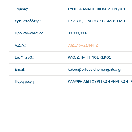
Τομέας:
ΣΥΝΘ. & ΑΝΑΠΤ. ΒΙΟΜ. ΔΙΕΡΓ/ΩΝ
Χρηματοδότης:
ΠΛΑΙΣΙΟ, ΕΙΔΙΚΟΣ ΛΟΓ/ΜΟΣ ΕΜΠ
Προϋπολογισμός:
30.000,00 €
Α.Δ.Α.:
70ΔΕ46ΨΖΣ4-Ν1Ζ
Επ. Υπευθ.:
ΚΑΘ. ΔΗΜΗΤΡΙΟΣ ΚΕΚΟΣ
Email:
kekos@orfeas.chemeng.ntua.gr
Περιγραφή:
ΚΑΛΥΨΗ ΛΕΙΤΟΥΡΓΙΚΩΝ ΑΝΑΓΚΩΝ ΤΟ