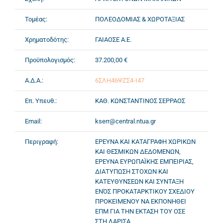
Τομέας:
ΠΟΛΕΟΔΟΜΙΑΣ & ΧΩΡΟΤΑΞΙΑΣ
Χρηματοδότης:
ΓΑΙΑΟΣΕ Α.Ε.
Προϋπολογισμός:
37.200,00 €
Α.Δ.Α.:
6ΣΛΗ46ΨΖΣ4-Ι47
Επ. Υπευθ.:
ΚΑΘ. ΚΩΝΣΤΑΝΤΙΝΟΣ ΣΕΡΡΑΟΣ
Email:
kserr@central.ntua.gr
Περιγραφή:
ΕΡΕΥΝΑ ΚΑΙ ΚΑΤΑΓΡΑΦΗ ΧΩΡΙΚΩΝ
ΚΑΙ ΘΕΣΜΙΚΩΝ ΔΕΔΟΜΕΝΩΝ,
ΕΡΕΥΝΑ ΕΥΡΩΠΑΪΚΗΣ ΕΜΠΕΙΡΙΑΣ,
ΔΙΑΤΥΠΩΣΗ ΣΤΟΧΩΝ ΚΑΙ
ΚΑΤΕΥΘΥΝΣΕΩΝ ΚΑΙ ΣΥΝΤΑΞΗ
ΕΝΌΣ ΠΡΟΚΑΤΑΡΚΤΙΚΟΥ ΣΧΕΔΙΟΥ
ΠΡΟΚΕΙΜΕΝΟΥ ΝΑ ΕΚΠΟΝΗΘΕΙ
ΕΠΜ ΓΙΑ ΤΗΝ ΕΚΤΑΣΗ ΤΟΥ ΟΣΕ
ΣΤΗ ΛΑΡΙΣΑ