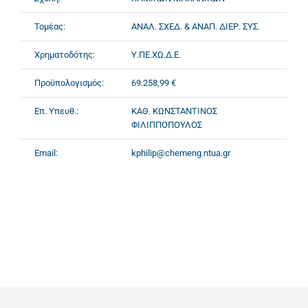
Τομέας:
ΑΝΑΛ. ΣΧΕΔ. & ΑΝΑΠ. ΔΙΕΡ. ΣΥΣ.
Χρηματοδότης:
Υ.ΠΕ.ΧΩ.Δ.Ε.
Προϋπολογισμός:
69.258,99 €
Επ. Υπευθ.:
ΚΑΘ. ΚΩΝΣΤΑΝΤΙΝΟΣ
ΦΙΛΙΠΠΟΠΟΥΛΟΣ
Email:
kphilip@chemeng.ntua.gr