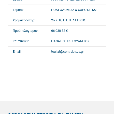
Τομέας:
ΠΟΛΕΟΔΟΜΙΑΣ & ΧΩΡΟΤΑΞΙΑΣ
Χρηματοδότης:
2ο ΚΠΣ, Π.Ε.Π. ΑΤΤΙΚΗΣ
Προϋπολογισμός:
66.030,82 €
Επ. Υπευθ.:
ΠΑΝΑΓΙΩΤΗΣ ΤΟΥΛΙΑΤΟΣ
Email:
touliat@central.ntua.gr