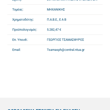
Τομέας:
ΜΗΧΑΝΙΚΗΣ
Χρηματοδότης:
Π.Α.Β.Ε., Ε Α Β
Προϋπολογισμός:
5.282,47 €
Επ. Υπευθ.:
ΓΕΩΡΓΙΟΣ ΤΣΑΜΑΣΦΥΡΟΣ
Email:
Tsamasph@central.ntua.gr