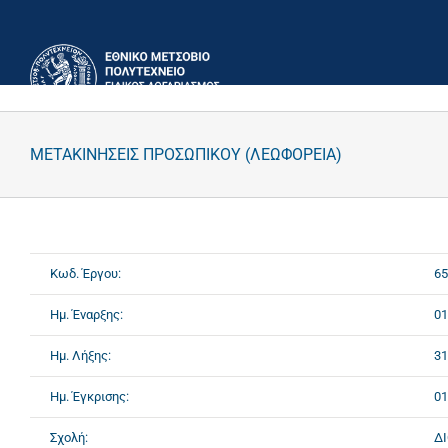
Μετάβαση
στο
περιεχόμενο
ΜΕΤΑΚΙΝΗΣΕΙΣ ΠΡΟΣΩΠΙΚΟΥ (ΛΕΩΦΟΡΕΙΑ)
Κωδ. Έργου:
65
Ημ. Έναρξης:
01
Ημ. Λήξης:
31
Ημ. Έγκρισης:
01
Σχολή:
Δ