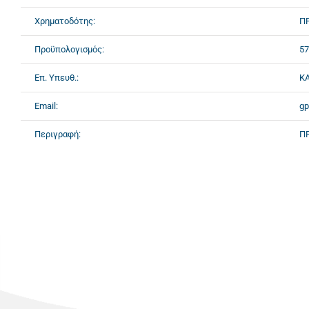
Χρηματοδότης:
Π
Προϋπολογισμός:
57
Επ. Υπευθ.:
Κ
Email:
gp
Περιγραφή:
Π