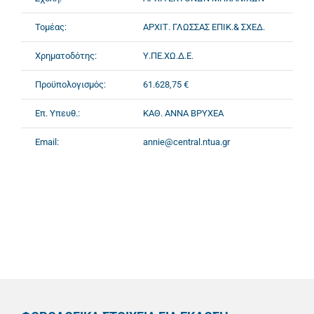
Τομέας:
ΑΡΧΙΤ. ΓΛΩΣΣΑΣ ΕΠΙΚ.& ΣΧΕΔ.
Χρηματοδότης:
Υ.ΠΕ.ΧΩ.Δ.Ε.
Προϋπολογισμός:
61.628,75 €
Επ. Υπευθ.:
ΚΑΘ. ΑΝΝΑ ΒΡΥΧΕΑ
Email:
annie@central.ntua.gr