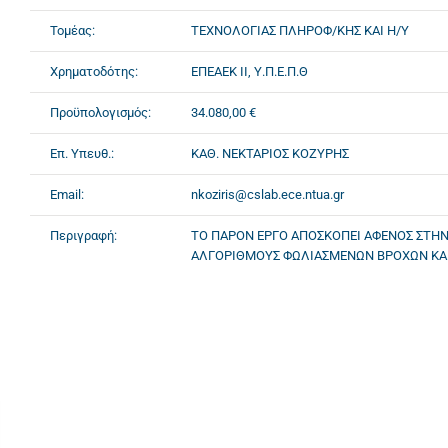
Τομέας:
ΤΕΧΝΟΛΟΓΙΑΣ ΠΛΗΡΟΦ/ΚΗΣ ΚΑΙ Η/Υ
Χρηματοδότης:
ΕΠΕΑΕΚ II, Υ.Π.Ε.Π.Θ
Προϋπολογισμός:
34.080,00 €
Επ. Υπευθ.:
ΚΑΘ. ΝΕΚΤΑΡΙΟΣ ΚΟΖΥΡΗΣ
Email:
nkoziris@cslab.ece.ntua.gr
Περιγραφή:
ΤΟ ΠΑΡΟΝ ΕΡΓΟ ΑΠΟΣΚΟΠΕΙ ΑΦΕΝΟΣ ΣΤΗ
ΑΛΓΟΡΙΘΜΟΥΣ ΦΩΛΙΑΣΜΕΝΩΝ ΒΡΟΧΩΝ ΚΑΙ