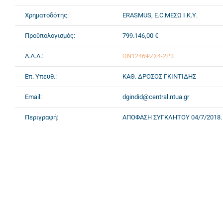
Χρηματοδότης:
ERASMUS, E.C.ΜΕΣΩ Ι.Κ.Υ.
Προϋπολογισμός:
799.146,00 €
Α.Δ.Α.:
ΩΝ1246ΨΖΣ4-2Ρ3
Επ. Υπευθ.:
ΚΑΘ. ΔΡΟΣΟΣ ΓΚΙΝΤΙΔΗΣ
Email:
dgindid@central.ntua.gr
Περιγραφή:
ΑΠΟΦΑΣΗ ΣΥΓΚΛΗΤΟΥ 04/7/2018.