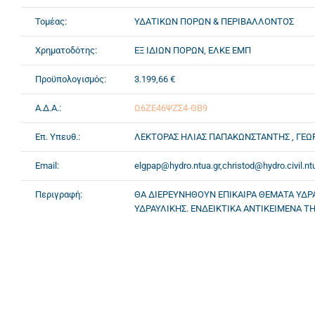
Τομέας:
ΥΔΑΤΙΚΩΝ ΠΟΡΩΝ & ΠΕΡΙΒΑΛΛΟΝΤΟΣ
Χρηματοδότης:
ΕΞ ΙΔΙΩΝ ΠΟΡΩΝ, ΕΛΚΕ ΕΜΠ
Προϋπολογισμός:
3.199,66 €
Α.Δ.Α.:
Ω6ΖΕ46ΨΖΣ4-ΘΒ9
Επ. Υπευθ.:
ΛΕΚΤΟΡΑΣ ΗΛΙΑΣ ΠΑΠΑΚΩΝΣΤΑΝΤΗΣ , ΓΕΩ
Email:
elgpap@hydro.ntua.gr,christod@hydro.civil.nt
Περιγραφή:
ΘΑ ΔΙΕΡΕΥΝΗΘΟΥΝ ΕΠΙΚΑΙΡΑ ΘΕΜΑΤΑ ΥΔΡ
ΥΔΡΑΥΛΙΚΗΣ. ΕΝΔΕΙΚΤΙΚΑ ΑΝΤΙΚΕΙΜΕΝΑ ΤΗ