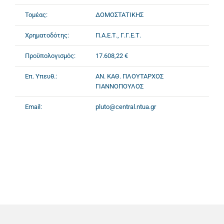
Τομέας:
ΔΟΜΟΣΤΑΤΙΚΗΣ
Χρηματοδότης:
Π.Α.Ε.Τ., Γ.Γ.Ε.Τ.
Προϋπολογισμός:
17.608,22 €
Επ. Υπευθ.:
ΑΝ. ΚΑΘ. ΠΛΟΥΤΑΡΧΟΣ
ΓΙΑΝΝΟΠΟΥΛΟΣ
Email:
pluto@central.ntua.gr