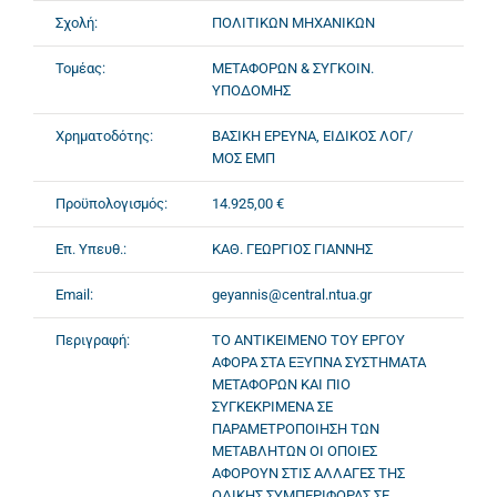
Σχολή:
ΠΟΛΙΤΙΚΩΝ ΜΗΧΑΝΙΚΩΝ
Τομέας:
ΜΕΤΑΦΟΡΩΝ & ΣΥΓΚΟΙΝ.
ΥΠΟΔΟΜΗΣ
Χρηματοδότης:
ΒΑΣΙΚΗ ΕΡΕΥΝΑ, ΕΙΔΙΚΟΣ ΛΟΓ/
ΜΟΣ ΕΜΠ
Προϋπολογισμός:
14.925,00 €
Επ. Υπευθ.:
ΚΑΘ. ΓΕΩΡΓΙΟΣ ΓΙΑΝΝΗΣ
Email:
geyannis@central.ntua.gr
Περιγραφή:
ΤΟ ΑΝΤΙΚΕΙΜΕΝΟ ΤΟΥ ΕΡΓΟΥ
ΑΦΟΡΑ ΣΤΑ ΕΞΥΠΝΑ ΣΥΣΤΗΜΑΤΑ
ΜΕΤΑΦΟΡΩΝ ΚΑΙ ΠΙΟ
ΣΥΓΚΕΚΡΙΜΕΝΑ ΣΕ
ΠΑΡΑΜΕΤΡΟΠΟΙΗΣΗ ΤΩΝ
ΜΕΤΑΒΛΗΤΩΝ ΟΙ ΟΠΟΙΕΣ
ΑΦΟΡΟΥΝ ΣΤΙΣ ΑΛΛΑΓΕΣ ΤΗΣ
ΟΔΙΚΗΣ ΣΥΜΠΕΡΙΦΟΡΑΣ ΣΕ