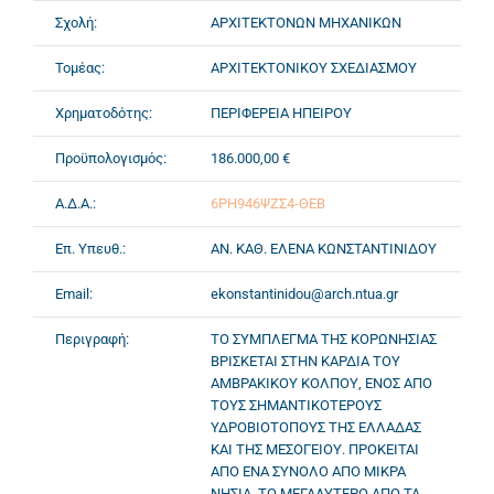
Σχολή:
ΑΡΧΙΤΕΚΤΟΝΩΝ ΜΗΧΑΝΙΚΩΝ
Τομέας:
ΑΡΧΙΤΕΚΤΟΝΙΚΟΥ ΣΧΕΔΙΑΣΜΟΥ
Χρηματοδότης:
ΠΕΡΙΦΕΡΕΙΑ ΗΠΕΙΡΟΥ
Προϋπολογισμός:
186.000,00 €
Α.Δ.Α.:
6ΡΗ946ΨΖΣ4-ΘΕΒ
Επ. Υπευθ.:
ΑΝ. ΚΑΘ. ΕΛΕΝΑ ΚΩΝΣΤΑΝΤΙΝΙΔΟΥ
Email:
ekonstantinidou@arch.ntua.gr
Περιγραφή:
ΤΟ ΣΥΜΠΛΕΓΜΑ ΤΗΣ ΚΟΡΩΝΗΣΙΑΣ
ΒΡΙΣΚΕΤΑΙ ΣΤΗΝ ΚΑΡΔΙΑ ΤΟΥ
ΑΜΒΡΑΚΙΚΟΥ ΚΟΛΠΟΥ, ΕΝΟΣ ΑΠΟ
ΤΟΥΣ ΣΗΜΑΝΤΙΚΟΤΕΡΟΥΣ
ΥΔΡΟΒΙΟΤΟΠΟΥΣ ΤΗΣ ΕΛΛΑΔΑΣ
ΚΑΙ ΤΗΣ ΜΕΣΟΓΕΙΟΥ. ΠΡΟΚΕΙΤΑΙ
ΑΠΟ ΕΝΑ ΣΥΝΟΛΟ ΑΠΟ ΜΙΚΡΑ
ΝΗΣΙΑ, ΤΟ ΜΕΓΑΛΥΤΕΡΟ ΑΠΟ ΤΑ