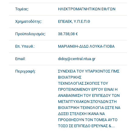
Τομέας:
ΗΛΕΚΤΡΟΜΑΓΝΗΤΙΚΩΝ ΕΦ/ΓΩΝ
Χρηματοδότης:
ΕΠΕΑΕΚ, Υ.Π.Ε.Π.Θ
Προϋπολογισμός:
38.738,08 €
Επ. Υπευθ.:
ΜΑΡΙΑΝΘΗ-ΔΙΔΩ ΛΟΥΚΑ-ΓΙΟΒΑ
Email:
didoy@central.ntua.gr
Περιγραφή:
ΣΥΝΕΧΕΙΑ ΤΟΥ ΥΠΑΡΧΟΝΤΟΣ ΠΜΣ
ΒΙΟΙΑΤΡΙΚΗΣ
ΤΕΧΝΟΛΟΓΙΑΣ.ΣΚΟΠΟΣ ΤΟΥ
ΠΡΟΤΕΙΝΟΜΕΝΟΥ ΕΡΓΟΥ ΕΙΝΑΙ Η
ΑΝΑΒΑΘΜΙΣΗ ΤΟΥ ΕΠΙΠΕΔΟΥ ΤΩΝ
ΜΕΤΑΠΤΥΧΙΑΚΩΝ ΣΠΟΥΔΩΝ ΣΤΗ
ΒΙΟΙΑΤΡΙΚΗ ΤΕΧΝΟΛΟΓΙΑ ΩΣΤΕ ΝΑ
ΔΩΣΕΙ ΣΤΕΛΕΧΗ ΙΚΑΝΑ ΝΑ
ΠΡΟΩΘΗΣΟΥΝ ΤΟΝ ΤΟΜΕΑ ΑΥΤΟ
ΤΟΣΟ ΣΕ ΕΠΙΠΕΔΟ ΕΡΕΥΝΑΣ &....