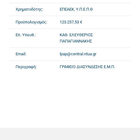
Χρηματοδότης:
ΕΠΕΑΕΚ, Υ.Π.Ε.Π.Θ
Προϋπολογισμός:
123.257,53 €
Επ. Υπευθ.:
ΚΑΘ. ΕΛΕΥΘΕΡΙΟΣ
ΠΑΠΑΓΙΑΝΝΑΚΗΣ
Email:
lpap@central.ntua.gr
Περιγραφή:
ΓΡΑΦΕΙΟ ΔΙΑΣΥΝΔΕΣΗΣ Ε.Μ.Π.