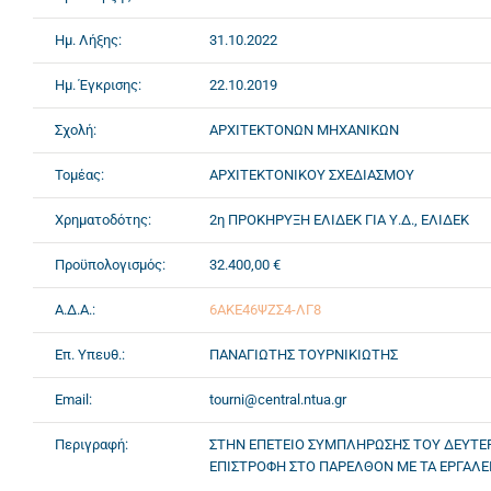
Ημ. Λήξης:
31.10.2022
Ημ. Έγκρισης:
22.10.2019
Σχολή:
ΑΡΧΙΤΕΚΤΟΝΩΝ ΜΗΧΑΝΙΚΩΝ
Τομέας:
ΑΡΧΙΤΕΚΤΟΝΙΚΟΥ ΣΧΕΔΙΑΣΜΟΥ
Χρηματοδότης:
2η ΠΡΟΚΗΡΥΞΗ ΕΛΙΔΕΚ ΓΙΑ Υ.Δ., ΕΛΙΔΕΚ
Προϋπολογισμός:
32.400,00 €
Α.Δ.Α.:
6ΑΚΕ46ΨΖΣ4-ΛΓ8
Επ. Υπευθ.:
ΠΑΝΑΓΙΩΤΗΣ ΤΟΥΡΝΙΚΙΩΤΗΣ
Email:
tourni@central.ntua.gr
Περιγραφή:
ΣΤΗΝ ΕΠΕΤΕΙΟ ΣΥΜΠΛΗΡΩΣΗΣ ΤΟΥ ΔΕΥΤΕΡ
ΕΠΙΣΤΡΟΦΗ ΣΤΟ ΠΑΡΕΛΘΟΝ ΜΕ ΤΑ ΕΡΓΑΛΕΙΑ