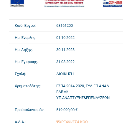
Κωδ. Έργου:
68161200
Ημ. Έναρξης:
01.10.2022
Ημ. Λήξης:
30.11.2023
Ημ. Έγκρισης:
31.08.2022
Σχολή:
ΔΙΟΙΚΗΣΗ
Χρηματοδότης:
ΕΣΠΑ 2014-2020, ΕΥΔ ΕΠ ΑΝΑΔ
ΕΔΒΜ/
ΥΠ.ΑΝΑΠΤΥΞΗΣ&ΕΠΕΝΔΥΣΕΩΝ
Προϋπολογισμός:
519.090,00 €
Α.Δ.Α.:
ΨΧΡΞ46ΨΖΣ4-ΚΟΟ