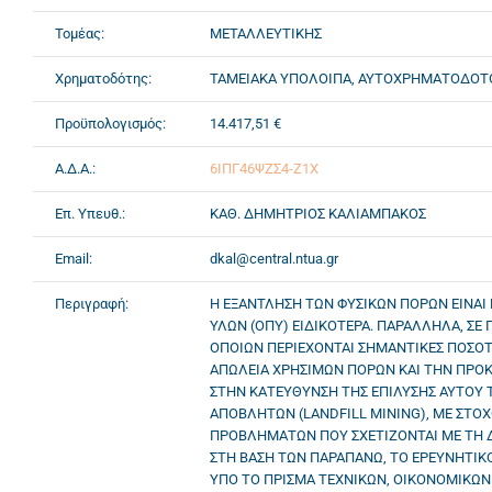
Τομέας:
ΜΕΤΑΛΛΕΥΤΙΚΗΣ
Χρηματοδότης:
ΤΑΜΕΙΑΚΑ ΥΠΟΛΟΙΠΑ, ΑΥΤΟΧΡΗΜΑΤΟΔΟ
Προϋπολογισμός:
14.417,51 €
Α.Δ.Α.:
6ΙΠΓ46ΨΖΣ4-Ζ1Χ
Επ. Υπευθ.:
ΚΑΘ. ΔΗΜΗΤΡΙΟΣ ΚΑΛΙΑΜΠΑΚΟΣ
Email:
dkal@central.ntua.gr
Περιγραφή:
Η ΕΞΑΝΤΛΗΣΗ ΤΩΝ ΦΥΣΙΚΩΝ ΠΟΡΩΝ ΕΙΝΑΙ 
ΥΛΩΝ (ΟΠΥ) ΕΙΔΙΚΟΤΕΡΑ. ΠΑΡΑΛΛΗΛΑ, ΣΕ
ΟΠΟΙΩΝ ΠΕΡΙΕΧΟΝΤΑΙ ΣΗΜΑΝΤΙΚΕΣ ΠΟΣΟΤ
ΑΠΩΛΕΙΑ ΧΡΗΣΙΜΩΝ ΠΟΡΩΝ ΚΑΙ ΤΗΝ ΠΡΟ
ΣΤΗΝ ΚΑΤΕΥΘΥΝΣΗ ΤΗΣ ΕΠΙΛΥΣΗΣ ΑΥΤΟΥ 
ΑΠΟΒΛΗΤΩΝ (LANDFILL MINING), ΜΕ ΣΤΟ
ΠΡΟΒΛΗΜΑΤΩΝ ΠΟΥ ΣΧΕΤΙΖΟΝΤΑΙ ΜΕ ΤΗ 
ΣΤΗ ΒΑΣΗ ΤΩΝ ΠΑΡΑΠΑΝΩ, ΤΟ ΕΡΕΥΝΗΤΙΚΟ
ΥΠΟ ΤΟ ΠΡΙΣΜΑ ΤΕΧΝΙΚΩΝ, ΟΙΚΟΝΟΜΙΚΩΝ 