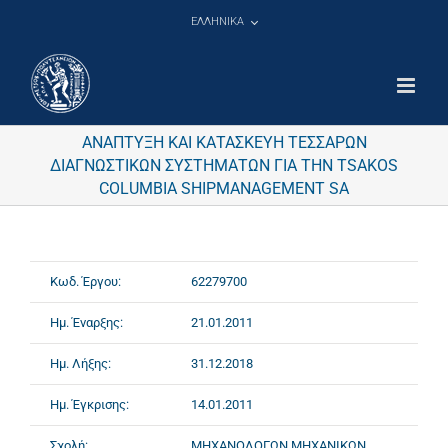
Μετάβαση
ΕΛΛΗΝΙΚΑ
στο
περιεχόμενο
ΑΝΑΠΤΥΞΗ ΚΑΙ ΚΑΤΑΣΚΕΥΗ ΤΕΣΣΑΡΩΝ
ΔΙΑΓΝΩΣΤΙΚΩΝ ΣΥΣΤΗΜΑΤΩΝ ΓΙΑ ΤΗΝ TSAKOS
COLUMBIA SHIPMANAGEMENT SA
Κωδ. Έργου:
62279700
Ημ. Έναρξης:
21.01.2011
Ημ. Λήξης:
31.12.2018
Ημ. Έγκρισης:
14.01.2011
Σχολή:
ΜΗΧΑΝΟΛΟΓΩΝ ΜΗΧΑΝΙΚΩΝ