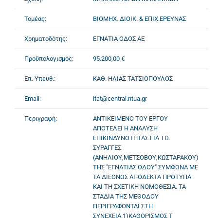
Τομέας:
ΒΙΟΜΗΧ. ΔΙΟΙΚ. & ΕΠΙΧ.ΕΡΕΥΝΑΣ
Χρηματοδότης:
ΕΓΝΑΤΙΑ ΟΔΟΣ ΑΕ
Προϋπολογισμός:
95.200,00 €
Επ. Υπευθ.:
ΚΑΘ. ΗΛΙΑΣ ΤΑΤΣΙΟΠΟΥΛΟΣ
Email:
itat@central.ntua.gr
Περιγραφή:
ΑΝΤΙΚΕΙΜΕΝΟ ΤΟΥ ΕΡΓΟΥ
ΑΠΟΤΕΛΕΙ Η ΑΝΑΛΥΣΗ
ΕΠΙΚΙΝΔΥΝΟΤΗΤΑΣ ΓΙΑ ΤΙΣ
ΣΥΡΑΓΓΕΣ
(ΑΝΗΛΙΟΥ,ΜΕΤΣΟΒΟΥ,ΚΩΣΤΑΡΑΚΟΥ)
ΤΗΣ "ΕΓΝΑΤΙΑΣ ΟΔΟΥ" ΣΥΜΦΩΝΑ ΜΕ
ΤΑ ΔΙΕΘΝΩΣ ΑΠΟΔΕΚΤΑ ΠΡΟΤΥΠΑ
ΚΑΙ ΤΗ ΣΧΕΤΙΚΗ ΝΟΜΟΘΕΣΙΑ. ΤΑ
ΣΤΑΔΙΑ ΤΗΣ ΜΕΘΟΔΟΥ
ΠΕΡΙΓΡΑΦΟΝΤΑΙ ΣΤΗ
ΣΥΝΕΧΕΙΑ.1)ΚΑΘΟΡΙΣΜΟΣ Τ