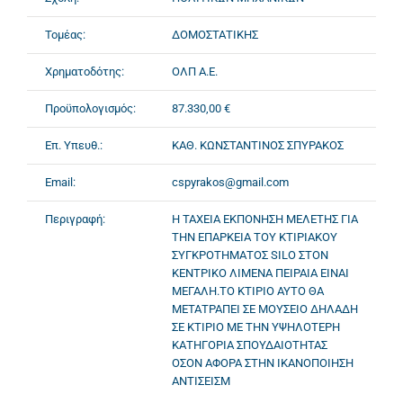
Τομέας:
ΔΟΜΟΣΤΑΤΙΚΗΣ
Χρηματοδότης:
ΟΛΠ Α.Ε.
Προϋπολογισμός:
87.330,00 €
Επ. Υπευθ.:
ΚΑΘ. ΚΩΝΣΤΑΝΤΙΝΟΣ ΣΠΥΡΑΚΟΣ
Email:
cspyrakos@gmail.com
Περιγραφή:
Η ΤΑΧΕΙΑ ΕΚΠΟΝΗΣΗ ΜΕΛΕΤΗΣ ΓΙΑ
ΤΗΝ ΕΠΑΡΚΕΙΑ ΤΟΥ ΚΤΙΡΙΑΚΟΥ
ΣΥΓΚΡΟΤΗΜΑΤΟΣ SILO ΣΤΟΝ
ΚΕΝΤΡΙΚΟ ΛΙΜΕΝΑ ΠΕΙΡΑΙΑ ΕΙΝΑΙ
ΜΕΓΑΛΗ.ΤΟ ΚΤΙΡΙΟ ΑΥΤΟ ΘΑ
ΜΕΤΑΤΡΑΠΕΙ ΣΕ ΜΟΥΣΕΙΟ ΔΗΛΑΔΗ
ΣΕ ΚΤΙΡΙΟ ΜΕ ΤΗΝ ΥΨΗΛΟΤΕΡΗ
ΚΑΤΗΓΟΡΙΑ ΣΠΟΥΔΑΙΟΤΗΤΑΣ
ΟΣΟΝ ΑΦΟΡΑ ΣΤΗΝ ΙΚΑΝΟΠΟΙΗΣΗ
ΑΝΤΙΣΕΙΣΜ