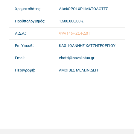
Χρηματοδότης:
ΔΙΑΦΟΡΟΙ ΧΡΗΜΑΤΟΔΟΤΕΣ
Προϋπολογισμός:
1.500.000,00 €
Α.Δ.Α.:
ΨΡΛ146ΨΖΣ4-Δ0Τ
Επ. Υπευθ.:
ΚΑΘ. ΙΩΑΝΝΗΣ ΧΑΤΖΗΓΕΩΡΓΙΟΥ
Email:
chatzi@naval.ntua.gr
Περιγραφή:
ΑΜΟΙΒΕΣ ΜΕΛΩΝ ΔΕΠ