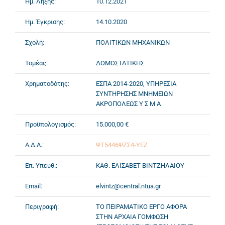
Ημ. Λήξης:
10.12.2021
Ημ. Έγκρισης:
14.10.2020
Σχολή:
ΠΟΛΙΤΙΚΩΝ ΜΗΧΑΝΙΚΩΝ
Τομέας:
ΔΟΜΟΣΤΑΤΙΚΗΣ
Χρηματοδότης:
ΕΣΠΑ 2014-2020, ΥΠΗΡΕΣΙΑ
ΣΥΝΤΗΡΗΣΗΣ ΜΝΗΜΕΙΩΝ
ΑΚΡΟΠΟΛΕΩΣ Υ Σ Μ Α
Προϋπολογισμός:
15.000,00 €
Α.Δ.Α.:
ΨΤ5446ΨΖΣ4-ΥΕΖ
Επ. Υπευθ.:
ΚΑΘ. ΕΛΙΣΑΒΕΤ ΒΙΝΤΖΗΛΑΙΟΥ
Email:
elvintz@central.ntua.gr
Περιγραφή:
ΤΟ ΠΕΙΡΑΜΑΤΙΚΟ ΕΡΓΟ ΑΦΟΡΑ
ΣΤΗΝ ΑΡΧΑΙΑ ΓΟΜΦΩΣΗ