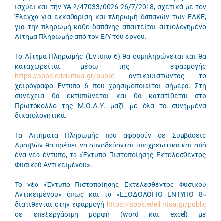
ισχύει και την ΥΑ 2/47033/0026-26/7/2018, σχετικά με τον
Έλεγχο για εκκαθάριση και πληρωμή δαπανών των ΕΛΚΕ,
για την πληρωμή κάθε δαπάνης απαιτείται αιτιολογημένο
Αίτημα Πληρωμής από τον Ε/Υ του έργου.
Το Αίτημα Πληρωμής (Έντυπο 6) θα συμπληρώνεται και θα
καταχωρείται μέσω της εφαρμογής
https://apps.edeil.ntua.gr/public
αντικαθιστώντας το
χειρόγραφο Έντυπο 6 που χρησιμοποιείται σήμερα. Στη
συνέχεια θα εκτυπώνεται και θα κατατίθεται στο
Πρωτόκολλο της Μ.Ο.Δ.Υ. μαζί με όλα τα συνημμένα
δικαιολογητικά.
Τα Αιτήματα Πληρωμής που αφορούν σε Συμβάσεις
Αμοιβών θα πρέπει να συνοδεύονται υποχρεωτικά και από
ένα νέο έντυπο, το «Έντυπο Πιστοποίησης Εκτελεσθέντος
Φυσικού Αντικειμένου».
Το νέο «Έντυπο Πιστοποίησης Εκτελεσθέντος Φυσικού
Αντικειμένου» όπως και το «ΕΞΟΔΟΛΟΓΙΟ ΕΝΤΥΠΟ 8»
διατίθενται στην εφαρμογή
https://apps.edeil.ntua.gr/public
σε επεξεργάσιμη μορφή (word και excel) με