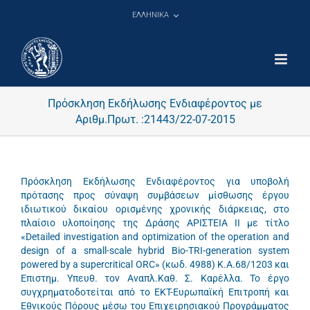
Μετάβαση
ΕΛΛΗΝΙΚΑ
στο
περιεχόμενο
Πρόσκληση Εκδήλωσης Ενδιαφέροντος με
Αριθμ.Πρωτ. :21443/22-07-2015
Πρόσκληση Εκδήλωσης Ενδιαφέροντος για υποβολή
πρότασης προς σύναψη συμβάσεων μίσθωσης έργου
ιδιωτικού δικαίου ορισμένης χρονικής διάρκειας, στο
πλαίσιο υλοποίησης της Δράσης ΑΡΙΣΤΕΙΑ ΙΙ με τίτλο
«Detailed investigation and optimization of the operation and
design of a small-scale hybrid Bio-TRI-generation system
powered by a supercritical ORC» (κωδ. 4988) Κ.Α.68/1203 και
Επιστημ. Υπευθ. τον Αναπλ.Καθ. Σ. Καρέλλα. Το έργο
συγχρηματοδοτείται από το EKT-Eυρωπαϊκή Επιτροπή και
Εθνικούς Πόρους μέσω του Επιχειρησιακού Προγράμματος