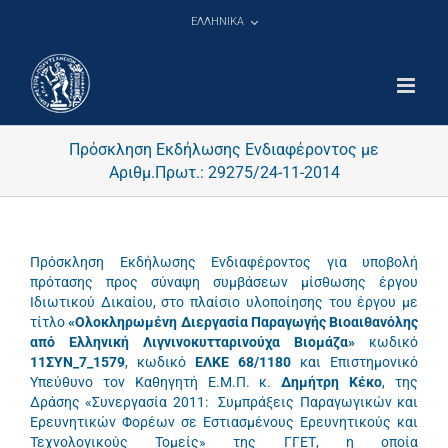
Μετάβαση
ΕΛΛΗΝΙΚΑ
στο
περιεχόμενο
Πρόσκληση Εκδήλωσης Ενδιαφέροντος με
Αριθμ.Πρωτ.: 29275/24-11-2014
Πρόσκληση Εκδήλωσης Ενδιαφέροντος για υποβολή
πρότασης προς σύναψη συμβάσεων μίσθωσης έργου
Ιδιωτικού Δικαίου, στο πλαίσιο υλοποίησης του έργου με
τίτλο
«Ολοκληρωμένη Διεργασία Παραγωγής Βιοαιθανόλης
από Ελληνική Λιγνινοκυτταρινούχα Βιομάζα»
κωδικό
11ΣΥΝ_7_1579
, κωδικό
ΕΛΚΕ 68/1180
και Επιστημονικό
Υπεύθυνο τον Καθηγητή Ε.Μ.Π. κ.
Δημήτρη Κέκο
, της
Δράσης «Συνεργασία 2011: Συμπράξεις Παραγωγικών και
Ερευνητικών Φορέων σε Εστιασμένους Ερευνητικούς και
Τεχνολογικούς Τομείς» της ΓΓΕΤ, η οποία