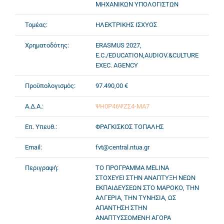
ΜΗΧΑΝΙΚΩΝ ΥΠΟΛΟΓΙΣΤΩΝ
Τομέας:
ΗΛΕΚΤΡΙΚΗΣ ΙΣΧΥΟΣ
Χρηματοδότης:
ERASMUS 2027,
E.C./EDUCATION,AUDIOV.&CULTURE
EXEC. AGENCY
Προϋπολογισμός:
97.490,00 €
Α.Δ.Α.:
ΨΗ0Ρ46ΨΖΣ4-ΜΑ7
Επ. Υπευθ.:
ΦΡΑΓΚΙΣΚΟΣ ΤΟΠΑΛΗΣ
Email:
fvt@central.ntua.gr
Περιγραφή:
ΤΟ ΠΡΟΓΡΑΜΜΑ MELINA
ΣΤΟΧΕΥΕΙ ΣΤΗΝ ΑΝΑΠΤΥΞΗ ΝΕΩΝ
ΕΚΠΑΙΔΕΥΣΕΩΝ ΣΤΟ ΜΑΡΟΚΟ, ΤΗΝ
ΑΛΓΕΡΙΑ, ΤΗΝ ΤΥΝΗΣΙΑ, ΩΣ
ΑΠΑΝΤΗΣΗ ΣΤΗΝ
ΑΝΑΠΤΥΣΣΟΜΕΝΗ ΑΓΟΡΑ