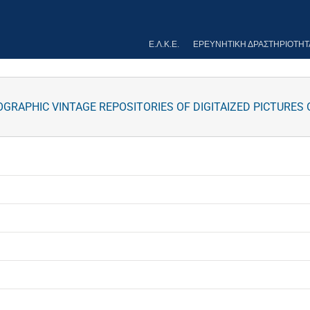
Ε.Λ.Κ.Ε.
ΕΡΕΥΝΗΤΙΚΉ ΔΡΑΣΤΗΡΙΌΤΗΤ
APHIC VINTAGE REPOSITORIES OF DIGITAIZED PICTURES O