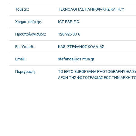
Τομέας:
ΤΕΧΝΟΛΟΓΙΑΣ ΠΛΗΡΟΦ/ΚΗΣ ΚΑΙ Η/Υ
Χρηματοδότης:
ICT PSP, E.C.
Προϋπολογισμός:
128.925,00 €
Επ. Υπευθ.:
ΚΑΘ. ΣΤΕΦΑΝΟΣ ΚΟΛΛΙΑΣ
Email:
stefanos@cs.ntua.gr
Περιγραφή:
ΤΟ ΕΡΓΟ EUROPEANA PHOTOGRAPHY ΘΑ ΣΥ
ΑΡΧΗ ΤΗΣ ΦΩΤΟΓΡΑΦΙΑΣ ΕΩΣ ΤΗΝ ΑΡΧΗ Τ