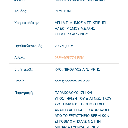
Τομέας:
ΡΕΥΣΤΩΝ
Χρηματοδότης:
ΔΕΗ Α.Ε- ΔΗΜΟΣΙΑ ΕΠΙΧΕΙΡΗΣΗ
ΗΛΕΚΤΡΙΣΜΟΥ Α.Ε./ΑΗΣ
ΚΕΡΑΤΕΑΣ-ΛΑΥΡΙΟΥ
Προϋπολογισμός:
29.760,00 €
Α.Δ.Α.:
93ΡΔ46ΨΖΣ4-Ε5Μ
Επ. Υπευθ.:
ΚΑΘ. ΝΙΚΟΛΑΟΣ ΑΡΕΤΑΚΗΣ
Email:
naret@central.ntua.gr
Περιγραφή:
ΠΑΡΑΚΟΛΟΥΘΗΣΗ ΚΑΙ
ΥΠΟΣΤΗΡΙΞΗ ΤΟΥ ΔΙΑΓΝΩΣΤΙΚΟΥ
ΣΥΣΤΗΜΑΤΟΣ ΤΟ ΟΠΟΙΟ ΕΧΕΙ
ΑΝΑΠΤΥΧΘΕΙ ΚΑΙ ΕΓΚΑΤΑΣΤΑΘΕΙ
ΑΠΟ ΤΟ ΕΡΓΑΣΤΗΡΙΟ ΘΕΡΜΙΚΩΝ
ΣΤΡΟΒΙΛΟΜΗΧΑΝΩΝ ΣΤΗΝ
ΜΟΝΑΔΑ ΣΥΝΔΥΑΣΜΕΝΟΥ