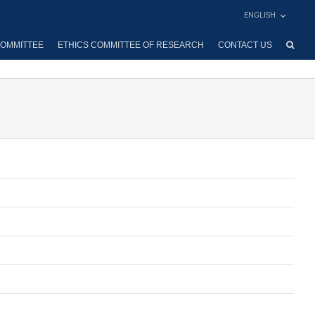
ENGLISH
OMMITTEE
ETHICS COMMITTEE OF RESEARCH
CONTACT US