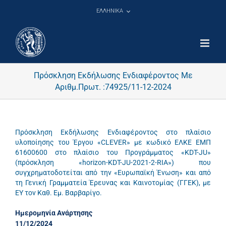
Μετάβαση
ΕΛΛΗΝΙΚΑ
στο
περιεχόμενο
Πρόσκληση Εκδήλωσης Ενδιαφέροντος Με
Αριθμ.Πρωτ. :74925/11-12-2024
Πρόσκληση Εκδήλωσης Ενδιαφέροντος στο πλαίσιο
υλοποίησης του Έργου «CLEVER» με κωδικό ΕΛΚΕ ΕΜΠ
61600600 στο πλαίσιο του Προγράμματος «KDT-JU»
(πρόσκληση «horizon-KDT-JU-2021-2-RIA») που
συγχρηματοδοτείται από την «Ευρωπαϊκή Ένωση» και από
τη Γενική Γραμματεία Έρευνας και Καινοτομίας (ΓΓΕΚ), με
ΕΥ τον Καθ. Εμ. Βαρβαρίγο.
Ημερομηνία Ανάρτησης
11/12/2024