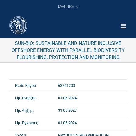
Μετάβαση
ΕΛΛΗΝΙΚΑ
στο
περιεχόμενο
SUN-BIO: SUSTAINABLE AND NATURE INCLUSIVE
OFFSHORE ENERGY WITH PARALLEL BIODIVERSITY
FLOURISHING, PROTECTION AND MONITORING
Κωδ. Έργου:
63261200
Ημ. Έναρξης:
01.06.2024
Ημ. Λήξης:
31.05.2027
Ημ. Έγκρισης:
01.05.2024
Σχολή:
ΝΑΥΠΗΓΩΝ ΜΗΧΑΝΟΛΟΓΩΝ