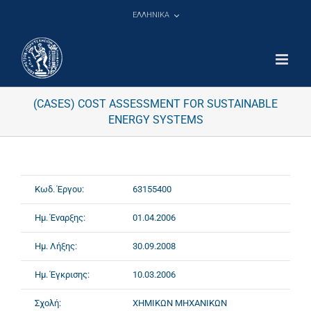
Μετάβαση
ΕΛΛΗΝΙΚΑ
στο
περιεχόμενο
(CASES) COST ASSESSMENT FOR SUSTAINABLE
ENERGY SYSTEMS
Κωδ. Έργου:
63155400
Ημ. Έναρξης:
01.04.2006
Ημ. Λήξης:
30.09.2008
Ημ. Έγκρισης:
10.03.2006
Σχολή:
ΧΗΜΙΚΩΝ ΜΗΧΑΝΙΚΩΝ