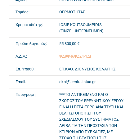
Τομέας:
ΘΕΡΜΟΤΗΤΑΣ
Χρηματοδότης:
IOSIF KOUTSOUMPIDIS
(EINZELUNTERNEHMEN)
Προϋπολογισμός:
55.800,00 €
Α.Δ.Α.:
ΨΔ9Ψ46ΨΖΣ4-1ΔΙ
Επ. Υπευθ.:
ΕΠ.ΚΑΘ. ΔΙΟΝΥΣΙΟΣ ΚΟΛΑΪΤΗΣ
Email:
dkol@central.ntua.gr
Περιγραφή:
***ΤΟ ΑΝΤΙΚΕΙΜΕΝΟ ΚΑΙ Ο
ΣΚΟΠΟΣ ΤΟΥ ΕΡΕΥΝΗΤΙΚΟΥ ΕΡΓΟΥ
ΕΙΝΑΙ Η ΠΕΡΑΙΤΕΡΩ ΑΝΑΠΤΥΞΗ ΚΑΙ
ΒΕΛΤΙΣΤΟΠΟΙΗΣΗ ΤΟΥ
ΣΧΕΔΙΑΣΜΟΥ ΤΟΥ ΣΥΣΤΗΜΑΤΟΣ
APIRA ΓΙΑ ΤΗΝ ΠΡΟΣΤΑΣΙΑ ΤΩΝ
ΚΤΙΡΙΩΝ ΑΠΟ ΠΥΡΚΑΓΙΕΣ, ΜΕ
ΣΤΟΧΟ ΤΗ ΒΕΛΤΙΩΣΗ ΤΗΣ