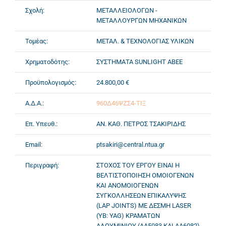
Σχολή:
ΜΕΤΑΛΛΕΙΟΛΟΓΩΝ -
ΜΕΤΑΛΛΟΥΡΓΩΝ ΜΗΧΑΝΙΚΩΝ
Τομέας:
ΜΕΤΑΛ. & ΤΕΧΝΟΛΟΓΙΑΣ ΥΛΙΚΩΝ
Χρηματοδότης:
ΣΥΣΤΗΜΑΤΑ SUNLIGHT ABEE
Προϋπολογισμός:
24.800,00 €
Α.Δ.Α.:
960Δ46ΨΖΣ4-ΤΙΞ
Επ. Υπευθ.:
ΑΝ. ΚΑΘ. ΠΕΤΡΟΣ ΤΣΑΚΙΡΙΔΗΣ
Email:
ptsakiri@central.ntua.gr
Περιγραφή:
ΣΤΟΧΟΣ ΤΟΥ ΕΡΓΟΥ ΕΙΝΑΙ Η
ΒΕΛΤΙΣΤΟΠΟΙΗΣΗ ΟΜΟΙΟΓΕΝΩΝ
ΚΑΙ ΑΝΟΜΟΙΟΓΕΝΩΝ
ΣΥΓΚΟΛΛΗΣΕΩΝ ΕΠΙΚΑΛΥΨΗΣ
(LAP JOINTS) ΜΕ ΔΕΣΜΗ LASER
(YB: YAG) ΚΡΑΜΑΤΩΝ
ΑΛΟΥΜΙΝΙΟΥ (ΑΑ5083 ΚΑΙ ΑΑ6082)