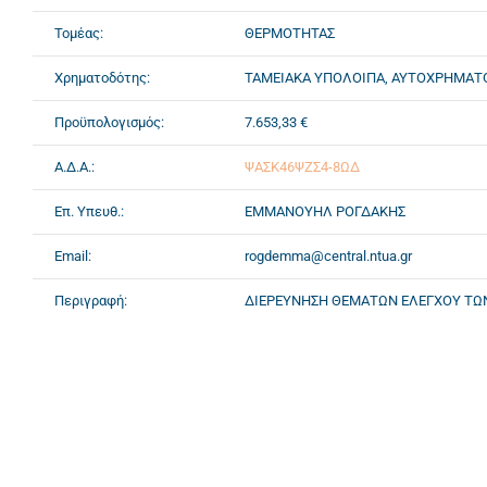
Τομέας:
ΘΕΡΜΟΤΗΤΑΣ
Χρηματοδότης:
ΤΑΜΕΙΑΚΑ ΥΠΟΛΟΙΠΑ, ΑΥΤΟΧΡΗΜΑ
Προϋπολογισμός:
7.653,33 €
Α.Δ.Α.:
ΨΑΣΚ46ΨΖΣ4-8ΩΔ
Επ. Υπευθ.:
ΕΜΜΑΝΟΥΗΛ ΡΟΓΔΑΚΗΣ
Email:
rogdemma@central.ntua.gr
Περιγραφή:
ΔΙΕΡΕΥΝΗΣΗ ΘΕΜΑΤΩΝ ΕΛΕΓΧΟΥ ΤΩΝ