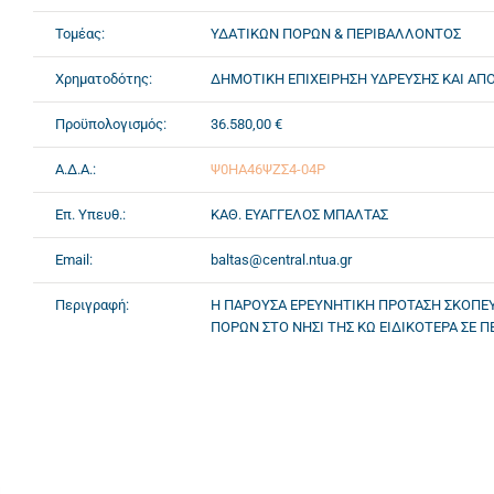
Τομέας:
ΥΔΑΤΙΚΩΝ ΠΟΡΩΝ & ΠΕΡΙΒΑΛΛΟΝΤΟΣ
Χρηματοδότης:
ΔΗΜΟΤΙΚΗ ΕΠΙΧΕΙΡΗΣΗ ΥΔΡΕΥΣΗΣ ΚΑΙ ΑΠ
Προϋπολογισμός:
36.580,00 €
Α.Δ.Α.:
Ψ0ΗΑ46ΨΖΣ4-04Ρ
Επ. Υπευθ.:
ΚΑΘ. ΕΥΑΓΓΕΛΟΣ ΜΠΑΛΤΑΣ
Email:
baltas@central.ntua.gr
Περιγραφή:
Η ΠΑΡΟΥΣΑ ΕΡΕΥΝΗΤΙΚΗ ΠΡΟΤΑΣΗ ΣΚΟΠΕΥΕ
ΠΟΡΩΝ ΣΤΟ ΝΗΣΙ ΤΗΣ ΚΩ ΕΙΔΙΚΟΤΕΡΑ ΣΕ 