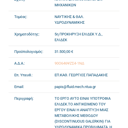
ΜΗΧΑΝΙΚΩΝ
Τομέας:
ΝΑΥΤΙΚΗΣ & ΘΑΛ.
ΥΔΡΟΔΥΝΑΜΙΚΗΣ
Χρηματοδότης:
5η ΠΡΟΚΗΡΥΞΗ ΕΛΙΔΕΚ Υ.Δ.,
ΕΛΙΔΕΚ
Προϋπολογισμός:
31.500,00 €
Α.Δ.Α.:
90Ο646ΨΖΣ4-1ΝΔ
Επ. Υπευθ.:
ΕΠ.ΚΑΘ. ΓΕΩΡΓΙΟΣ ΠΑΠΑΔΑΚΗΣ
Email:
papis@fluid.mech.ntua.gr
Περιγραφή:
ΤΟ ΕΡΓΟ ΑΥΤΟ ΕΙΝΑΙ ΥΠΟΤΡΟΦΙΑ
ΕΛΙΔΕΚ.ΤΟ ΑΝΤΙΚΕΙΜΕΝΟ ΤΟΥ
ΕΡΓΟΥ ΕΙΝΑΙ Η ΑΝΑΠΤΥΞΗ ΜΙΑΣ
ΜΕΤΑΒΟΛΙΚΗΣ ΜΕΘΟΔΟΥ
(DISCONTINUOUS GALERKIN) ΓΙΑ
ΥΔΡΟΔΥΝΑΜΙΚΑ ΠΡΟΒΛΗΜΑΤΑ. Η