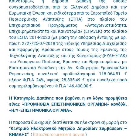
Καινοτομώ», η Δημόσια Δαπάνη της οποίας
συγχρηματοδοτείται από το Ελληνικό Δημόσιο και την
Ευρωπαϊκή Ένωση και ειδικότερα από το Ευρωπαϊκό Ταμείο
Περιφεριακής Ανάπτυξης (ΕΤΠΑ) στο πλαίσιο του
Επιχειρησιακού Προγράμματος «Ανταγωνιστικότητα,
Επιχειρηματικότητα και Καινοτομία» (ΕΠΑνΕΚ) στο πλαίσιο
του ΕΣΠΑ 2014-2020 (με βάση την απόφαση ένταξης με αρ.
πρωτ. 2727/25-07-2018 της Ειδικής Υπηρεσίας Διαχείρισης
και Εφαρμογής Δράσεων στους Τομείς της Έρευνας, της
Τεχνολογικής Ανάπτυξης και της Καινοτομίας (ΕΥΔΕ-ΕΤΑΚ)
του Υπουργείου Παιδείας, Έρευνας και Θρησκευμάτων, με
Επιστημονικά Υπεύθυνη την Αν. Καθηγήτρια Εμμανουέλλα
Ρεμουντάκη, συνολικού προϋπολογισμού 118.064,51 €
πλέον Φ.Π.Α 24%, ύψους 28.335,49 € ήτοι συνολικό ποσό
συμπεριλαμβανομένου Φ.Π.Α 146.400,00 €.
Η Κατηγορία Δαπάνης που βαρύνει η εν λόγω προμήθεια
είναι
:
«ΠΡΟΜΗΘΕΙΑ ΕΠΙΣΤΗΜΟΝΙΚΩΝ ΟΡΓΑΝΩΝ» κονδύλι
«Η/Υ-ΕΠΙΣΤΗΜΟΝΙΚΑ ΟΡΓΑΝΑ».
Η παρούσα διακήρυξη διατίθεται σε ηλεκτρονική μορφή στο
“
Κεντρικό Ηλεκτρονικό Μητρώο Δημοσίων Συμβάσεων –
ΚΗΜΔΗΣ”
(
http://eprocurement.gov.gr
)