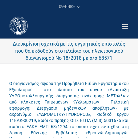
Μετάβαση
ΕΛΛΗΝΙΚΑ
στο
περιεχόμενο
Διευκρίνιση σχετικά με τις εγγυητικές επιστολές
που θα εκδοθούν στο πλαίσιο του ηλεκτρονικού
διαγωνισμού Νο 18/2018 με α/α 68571
Ο διαγωνισμός αφορά την Προμήθεια Ειδών Εργαστηριακού
Εξοπλισμού στο πλαίσιο του έργου «Ανάπτυξη
ΥΔΡΟμεταλλουργικής διεργασίας ανάκτησης ΜΕΤάλλων
από πλακέτες Τυπωμένων ΚΥκλωμάτων – Πιλοτική
εφαρμογή: Διεργασία μηδενικών αποβλήτων» με
ακρωνύμιο «ΥΔΡΟΜΕΤΚΥ/HYDROPCB», κωδικό έργου
Τ1ΕΔΚ-00219, κωδικό πράξης ΟΠΣ ΕΣΠΑ (MIS) 5031675 και
κωδικό ΕΛΚΕ ΕΜΠ 68/1294 το οποίο έχει ενταχθεί στη
Δράση Εθνικής Εμβέλειας «Ερευνώ-Δημιουργώ-